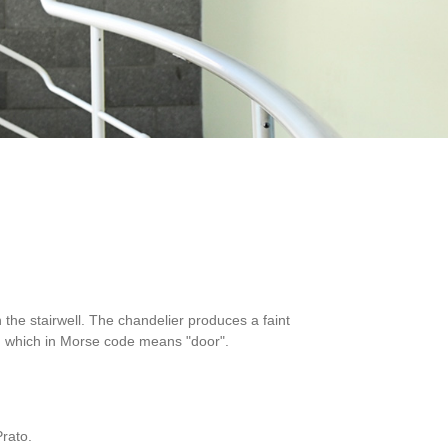
he stairwell. The chandelier produces a faint
al, which in Morse code means "door".
Prato.