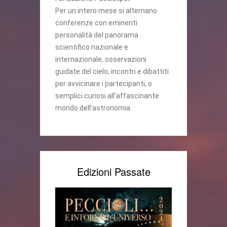
Per un intero mese si alternano
conferenze con eminenti
personalità del panorama
scientifico nazionale e
internazionale, osservazioni
guidate del cielo, incontri e dibattiti
per avvicinare i partecipanti, o
semplici curiosi all’affascinante
mondo dell’astronomia.
Edizioni Passate